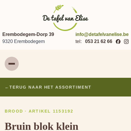
Erembodegem-Dorp 39
info@detafelvanelise.be
9320 Erembodegem
tel:
053 21 62 66
Menu
←
TERUG NAAR HET ASSORTIMENT
BROOD · ARTIKEL 1153192
Bruin blok klein